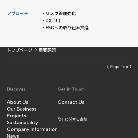
アプローチ
・リスク管理強化
・DX活用
・ESGへの取り組み推進
トップページ
重要課題
( Page Top )
Discover
Get In Touch
About Us
Contact Us
金澤工務店について
Our Business
お問い合わせ
事業内容
Projects
取引に関する書類
施工実績
Sustainability
サステナビリティ
Company Information
企業情報
News