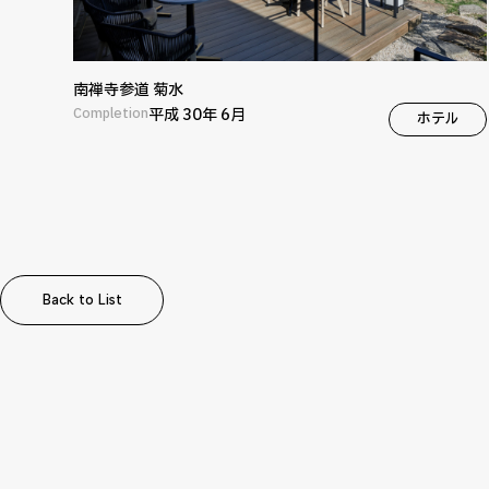
南禅寺参道 菊水
Completion
平成 30年 6月
ホテル
Back to List
Back to List