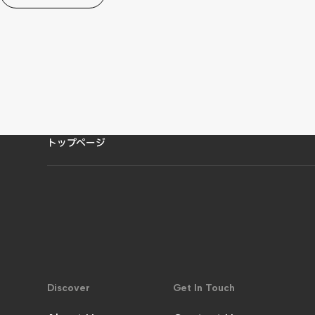
Back to List
トップページ
Discover
Get In Touch