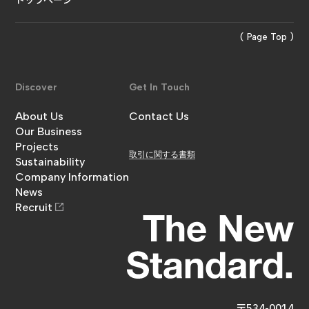
トップページ
( Page Top )
Discover
Get In Touch
About Us
Contact Us
金澤工務店について
Our Business
お問い合わせ
事業内容
Projects
取引に関する書類
施工実績
Sustainability
サステナビリティ
Company Information
企業情報
News
お知らせ
Recruit
採用情報
〒534-0014