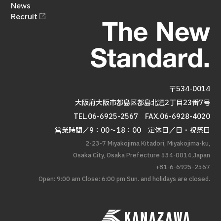
企業情報
News
お知らせ
Recruit
採用情報
〒534-0014
大阪府大阪市都島区都島北通2丁目23番7号
TEL.06-6925-2567
FAX.06-6928-4020
営業時間／9：00～18：00 定休日／日・祝祭日
2-23-7 Miyakojima Kitadori, Miyakojima-ku,
Osaka City, Osaka Prefecture 534-0014,Japan
+81-6-6925-2567
Open: 9:00 am Close: 6:00 pm Sun. and holidays are closed.