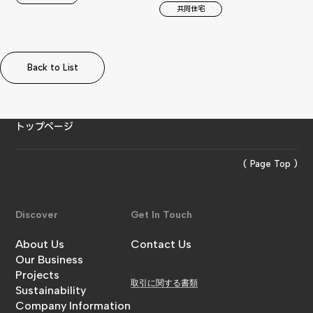
共同住宅
Back to List
Back to List
トップページ
( Page Top )
Discover
Get In Touch
About Us
Contact Us
金澤工務店について
Our Business
お問い合わせ
事業内容
Projects
取引に関する書類
施工実績
Sustainability
サステナビリティ
Company Information