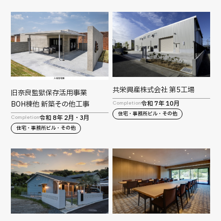
共栄興産株式会社 第5工場
旧奈良監獄保存活用事業
令和 7年 10月
BOH棟他 新築その他工事
Completion
住宅・事務所ビル・その他
令和 8年 2月・3月
Completion
住宅・事務所ビル・その他