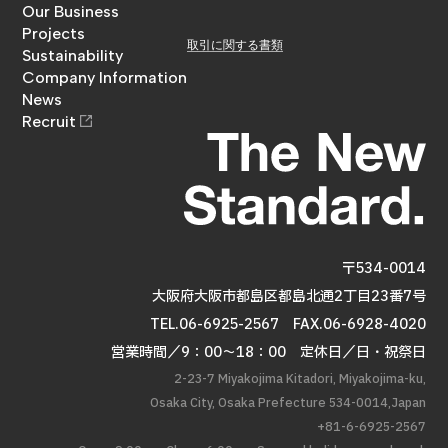
金澤工務店について
Our Business
お問い合わせ
事業内容
Projects
取引に関する書類
施工実績
Sustainability
サステナビリティ
Company Information
企業情報
News
お知らせ
Recruit
採用情報
〒534-0014
大阪府大阪市都島区都島北通2丁目23番7号
TEL.06-6925-2567
FAX.06-6928-4020
営業時間／9：00～18：00 定休日／日・祝祭日
2-23-7 Miyakojima Kitadori, Miyakojima-ku,
Osaka City, Osaka Prefecture 534-0014,Japan
+81-6-6925-2567