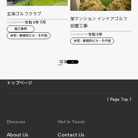
玄海ゴルフクラブ
某マンション インドアゴルフ
令和 5年 7月
Completion
設置工事
施工事例
令和 5年
Completion
住宅・事務所ビル・その他
住宅・事務所ビル・その他
1
2
3
east
トップページ
( Page Top )
Discover
Get In Touch
About Us
Contact Us