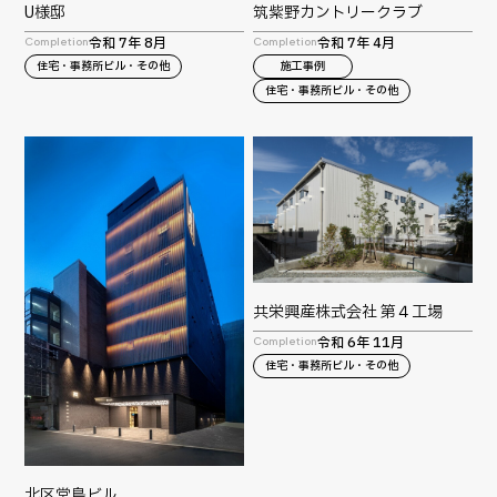
筑紫野カントリークラブ
U様邸
令和 7年 4月
令和 7年 8月
Completion
Completion
施工事例
住宅・事務所ビル・その他
住宅・事務所ビル・その他
共栄興産株式会社 第４工場
令和 6年 11月
Completion
住宅・事務所ビル・その他
北区堂島ビル