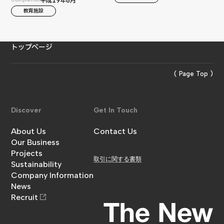
平成19年8月
教育施設
トップページ
( Page Top )
Discover
Get In Touch
About Us
Contact Us
金澤工務店について
Our Business
お問い合わせ
事業内容
Projects
取引に関する書類
施工実績
Sustainability
サステナビリティ
Company Information
企業情報
News
お知らせ
Recruit
採用情報