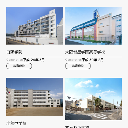
大阪偕星学園高等学校
白頭学院
平成 30年 2月
平成 26年 3月
Completion
Completion
教育施設
教育施設
北稜中学校
すみれ小学校