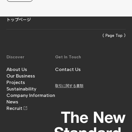
トップページ
( Page Top )
Discover
Get In Touch
About Us
Contact Us
金澤工務店について
Our Business
お問い合わせ
事業内容
Projects
取引に関する書類
施工実績
Sustainability
サステナビリティ
Company Information
企業情報
News
お知らせ
Recruit
採用情報