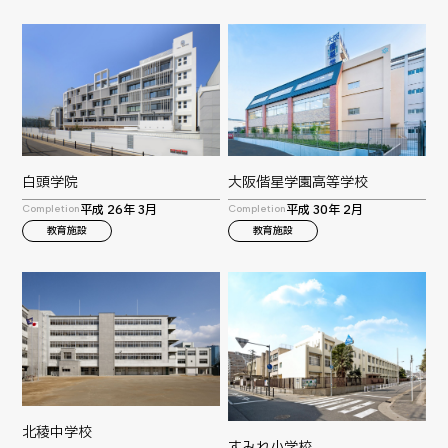
大阪偕星学園高等学校
白頭学院
平成 30年 2月
平成 26年 3月
Completion
Completion
教育施設
教育施設
北稜中学校
すみれ小学校